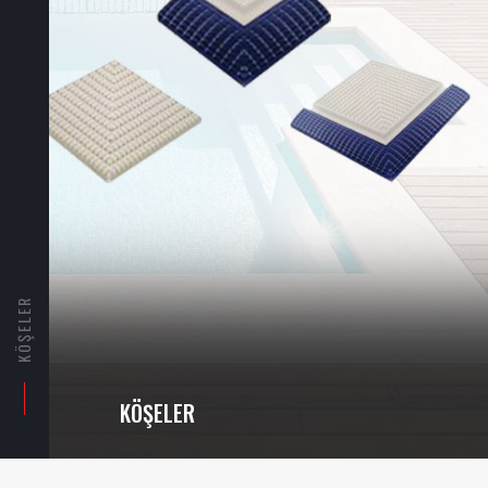
KÖŞELER
KÖŞELER