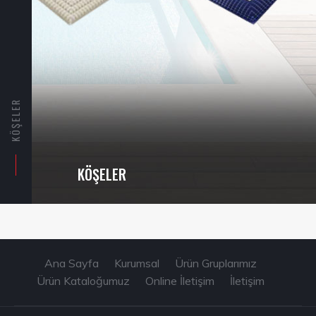
KÖŞELER
KÖŞELER
Ana Sayfa
Kurumsal
Ürün Gruplarımız
Ürün Kataloğumuz
Online İletişim
İletişim