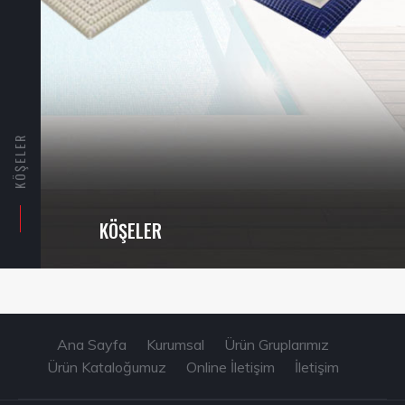
KÖŞELER
KÖŞELER
Ana Sayfa
Kurumsal
Ürün Gruplarımız
Ürün Kataloğumuz
Online İletişim
İletişim