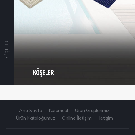
KÖŞELER
KÖŞELER
Ana Sayfa
Kurumsal
Ürün Gruplarımız
Ürün Kataloğumuz
Online İletişim
İletişim