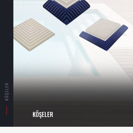
KÖŞELER
KÖŞELER