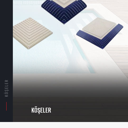
KÖŞELER
KÖŞELER