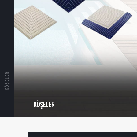
KÖŞELER
KÖŞELER