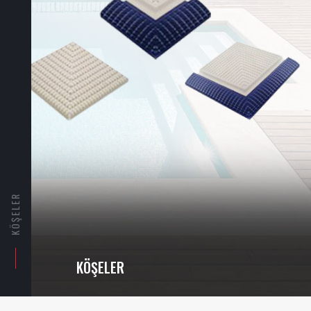
KÖŞELER
KÖŞELER