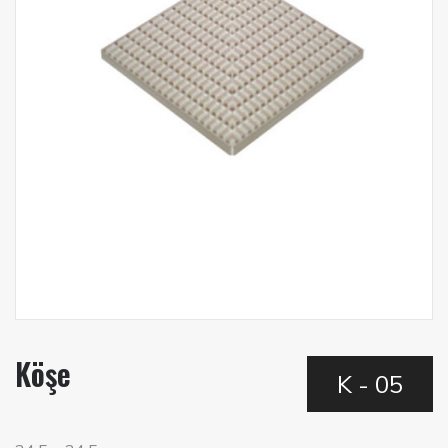
Köşe
K - 05